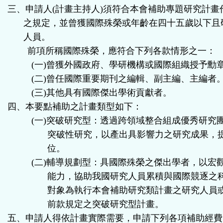
三、申請人
(
計畫主持人
)
須符合本會補助專題研究計畫
之規定，並曾獲國際殊榮或年齡在四十五歲以下且
人員。
前項所稱國際殊榮，應符合下列各款情形之一：
(
一
)
曾獲外國政府、學研機構或國際組織授予勳
(
二
)
曾任國際重要期刊之編輯、副主編、主編者
(
三
)
其他具有國際傑出學術貢獻者。
四、本要點補助之計畫類型如下：
(
一
)
突破研究型：透過跨領域整合組成優秀研究
突破性研究，以產出具影響力之研究成果，
位。
(
二
)
輔導規劃型：具國際殊榮之傑出學者，以宏
能力，協助我國研究人員累積與國際競逐之
對象為執行本會補助研究類計畫之研究人員
前款規定之突破研究型計畫。
五、申請人得依計畫實際需要，申請下列各項補助經費