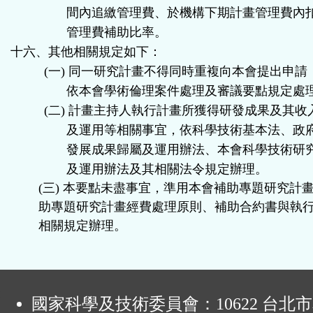
間內追繳管理費、於機構下期計畫管理費內
管理費補助比率。
十六、其他相關規定如下：
(
一
)
同一研究計畫不得同時重複向本會提出申請
依本會學術倫理案件處理及審議要點規定處
(
二
)
計畫主持人執行計畫所獲得研發成果及其收
及運用等相關事宜，依科學技術基本法、政
發展成果歸屬及運用辦法、本會科學技術研
及運用辦法及其相關法令規定辦理。
(
三
)
本要點未盡事宜，準用本會補助專題研究計
助專題研究計畫經費處理原則、補助合約書與執
相關規定辦理。
:
國家科學及技術委員會：10622 台北