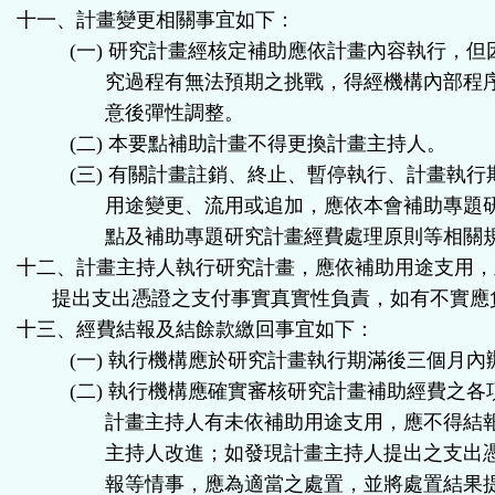
十一、計畫變更相關事宜如下：
(
一
)
研究計畫經核定補助應依計畫內容執行，但
究過程有無法預期之挑戰，得經機構內部程
意後彈性調整。
(
二
)
本要點補助計畫不得更換計畫主持人。
(
三
)
有關計畫註銷、終止、暫停執行、計畫執行
用途變更、流用或追加，應依本會補助專題
點及補助專題研究計畫經費處理原則等相關
十二、計畫主持人執行研究計畫，應依補助用途支用，
提出支出憑證之支付事實真實性負責，如有不實應
十三、經費結報及結餘款繳回事宜如下：
(
一
)
執行機構應於研究計畫執行期滿後三個月內
(
二
)
執行機構應確實審核研究計畫補助經費之各
計畫主持人有未依補助用途支用，應不得結
主持人改進；如發現計畫主持人提出之支出
報等情事，應為適當之處置，並將處置結果