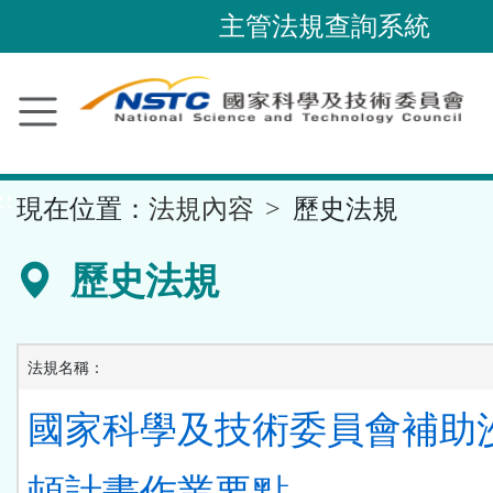
跳
主管法規查詢系統
到
主
要
內
容
::
現在位置：
法規內容
歷史法規
區
塊
歷史法規
法規名稱：
國家科學及技術委員會補助
頓計畫作業要點