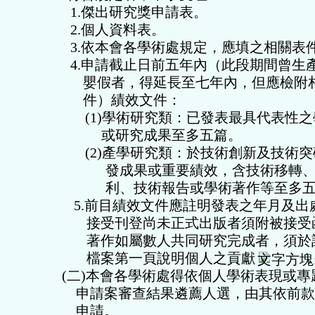
1.
傑出研究獎申請表。
2.
個人資料表。
3.
依本會各學術處規定，應填之相關表
4.
申請截止日前五年內（此段期間曾生
嬰假者，得延長至七年內，但應檢附
件）績效文件：
(1)
學術研究類：已發表最具代表性之
或研究成果至多五篇。
(2)
產學研究類：於技術創新及技術突
發成果或重要績效，含技術移轉、
利、技術報告或學術著作等至多
5.
前目績效文件應註明發表之年月及出
接受刊登尚未正式出版者須附被接受
著作如屬數人共同研究完成者，須於
檔案第一頁說明個人之貢獻
(
二
)
本會各學術處得依個人學術表現或專
申請案審查結果遴薦人選，由其依前款
申請。