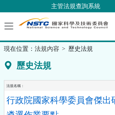
跳
主管法規查詢系統
到
主
要
內
容
::
現在位置：
法規內容
歷史法規
區
塊
歷史法規
法規名稱：
行政院國家科學委員會傑出
遴選作業要點