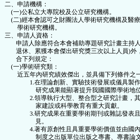
二、申請機構：
(
一
)
公私立大專院校及公立研究機構。
(
二
)
經本會認可之財團法人學術研究機構及醫
學術研究機構。
三、申請人資格：
申請人除應符合本會補助專題研究計畫主持
退休、累獲本會傑出研究獎三次以上人員
)
外
合下列規定：
(
一
)
學術研究類：
近五年內研究績效傑出，並具備下列條件之
1.
在理論創新、實驗技術發展或儀具製
研究成果能顯著提升我國國際學術地
2.
領導執行大型、整合型之研究計畫，
家建設或科學教育有重大貢獻。
3.
研究成果在重要學術期刊或雜誌發表
見。
4.
著有原創性且具
重要
學術價值並由國
制度之出版單位出版之專書、專書論