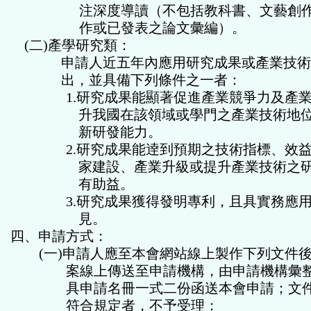
注深度導讀
（
不包括教科書、文藝創
作或已發表之論文彙編
）。
(
二
)
產學研究類：
申請人
近
五年內應用研究成果或產業技
出，並具備下列條件之一者：
1.
研究成果能顯著促進產業競爭力及產
升我國在該領域或學門之產業技術地
新研發能力。
2.
研究成果能逹到預期之技術指標、效
家建設、產業升級或提升產業技術之
有助益。
3.
研究成果獲得發明專利，且具實務應
見。
四、申請方式：
(
一
)
申請人應至本會網站線上製作下列文件
案線上傳送至申請機構，由申請機構彙
具申請名冊一式二份函送本會申請；文
符合規定者，不予受理：