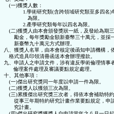
(
一
)
獲獎人數：
1.
學術研究類
(
含跨領域研究類至多四名
)
為限。
2.
產學研究類每年以四名為限。
(
二
)
獲獎人由本會頒發獎狀一紙，及發給為期
勵金，每年獎勵金額新臺幣三十萬元，並採
新臺幣九十萬元方式辦理。
八、獲獎人名單，由本會核定後函知申請機構，
格式造具印領清冊函送本會辦理撥款。
九、申請人之申請文件，涉有違反學術倫理情事
倫理案件處理及審議要點規定處理。
十、其他事項：
(
一
)
傑出研究獎同一年度以申請一件為限。
(
二
)
獲獎人以獲頒三次為限。
(
三
)
累獲傑出研究獎三次者，得依本會補助特
從事三年期特約研究計畫作業要點規定，申
究計畫。
(
四
)
傑出研究獎獲獎人自申請當年之
八月一日