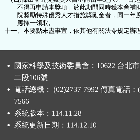
不得再申請本獎項。於此期間同時
獲本會
補
院獎勵特殊優秀人才措施
獎勵金者，同一年
應擇一領取。
十一、本要點未盡事宜，依其他有關法令規定辦
:
國家科學及技術委員會：10622 台北
二段106號
電話總機： (02)2737-7992 傳真電話：(0
7566
系統版本：
114.11.28
系統更新日期：
114.12.10