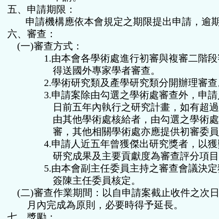
五、申請期限：
申請機構應依本會規定之期限提出申請，逾
六、審查：
(
一
)
審查方式：
1.
由本會各學術處進行初審與複審二階段
得送國外專家學者審查。
2.
學術研究類及產學研究類分開辦理審查
3.
申請案除由勾選之學術處審查外，申請
日前五年內執行之研究計畫，如有超
由其他學術處核給者，
由勾選之學術
審，其他相關學術處亦應提供初審委
4.
申請人近五年曾獲傑出研究獎者，以獲
研究成果及主要貢獻度為審查評分項
5.
由本會副主任委員主持之審查會議決定
簽陳主任委員核定。
(
二
)
審查作業期間：以自申請案截止收件之次
月內完成為原則，必要時得予延長。
七、獎勵：