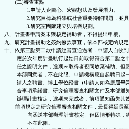
(
二
)
審查重點：
1.
申請人企圖心、宏觀想法及發展潛力。
2.
研究目標為科學或社會重要待解問題，並
3.
研究室團隊建立與培養規劃。
八、計畫書申請案未獲核定補助者，不得提出申覆。
九、研究計畫補助之簽約撥款事宜，依本部核定函規定
十、依第三點第二款申請經審查通過者，申請人自收到
應於次年度計畫執行起始日前取得符合第二點之
任之證明文件，逾期未取得者視同放棄補助。但
本部同意者，不在此限。申請機構應自起聘日起
請人之聘書、博士學位證書（申請人如為應屆畢
合事項承諾書、研究倫理審查相關文件及本部通
辦理計畫核定，逾期未完成者，前項通知函失其
前項規定之研究倫理審查相關文件，最長得延長
內函送本部辦理計畫核定。但因情形特殊，
不在此限。