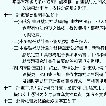
本部審核後將發函通知申請機構，計畫執行期間
簽約撥款事宜，依核定函規定辦理。
十一、計畫變更相關事宜如下：
(
一
)
研究計畫經核定補助應依計畫內容執行，但因
過程有無法預期之挑戰，得經機構內部程序
向與經費。
(
二
)
本要點補助計畫不得更換計畫主持人。
(
三
)
本要點補助計畫如移轉至新執行機構，新執行
點規定並出具機構配合事項承諾書，申請移
助專題研究計畫作業要點等相關規定辦理。
(
四
)
有關計畫註銷、終止、暫停執行、計畫執行期
途變更、流用或追加，應依本部補助專題研
及補助專題研究計畫經費處理原則等相關規
十二、計畫主持人執行研究計畫，應依補助用途支用，
提出支出憑證之支付事實真實性負責，如有不實
十三、經費結報及結餘款繳回事宜如下：