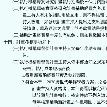
(
一
)
執行機構應於研究計畫執行期滿後三個月內辦
(
二
)
執行機構應確實審核研究計畫補助經費之各項
畫主持人有未依補助用途支用，應不得結報
持人改進；如發現計畫主持人提出之支出憑
等情事，應為適當之處置，並將處置結果提
(
三
)
補助計畫經費當年度如有結餘，應如數繳回本
十四、
計畫考核事項如下：
(
一
)
執行機構應督促計畫主持人於每年度結束前二
告。
(
二
)
執行機構應督促計畫主持人依本部通知之規定
報告。執行成果經考評後：
1.
得重新審酌經費額度及執行期限。
2.
符合本部「
2030
跨世代年輕學者方案」之
計畫主持人資格者，本部得逕以核定函
以該類別計畫執行，核定件數不列入該
每年核定補助新計畫之件數範圍，且不