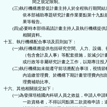
間之規定限制。
(
三
)
執行機構應督促計畫主持人於全程執行期間結
依本部補助專題研究計畫作業要點第十九點
果等報告。
(
四
)
必要時本部得函請計畫主持人及執行機構提供
相關資料。
十五、執行機構配合事項及罰則如下：
(
一
)
執行機構應提供包括研究空間、人力、設備、
（包含會計及人事）等配套措施，並減少計
或行政等非屬研究計畫之工作，以期專注投
(
二
)
執行機構如未能遵守前項應配合事項，視情節
內追繳管理費、於機構下期計畫管理費內扣
理費補助比率。
十六、其他相關規定如下：
(
一
)
為發揮培植國內科研人員之效益，申請人申請
一款資格者，不得以同點第二款資格申請；