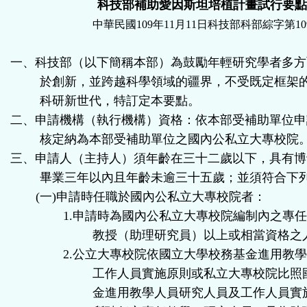
科技部補助愛因斯坦培植計畫試行要點
中華民國
109
年
11
月
11
日科技部科部綜字第
10
一、科技部（以下簡稱本部）為鼓勵年輕研究學者多方
於創新，並跨越科學領域的疆界，不受既定框架
科研新世代，特訂定本要點。
二、申請機構（執行機構）資格：依本部受補助單位申
核定納
為本部受補助單位之國內公私立大專校院
三、申請人（主持人）須年齡在三十二歲以下，具有博
畢業三年以內且年齡未逾三十五歲；並須符合下
(
一
)
申請時任職於國內公私立大專校院者：
1.
申請時為國內公私立大專校院編制內之專
教授（助理研究員）以上或相當資格之
2.
公立大專校院依國立大學校務基金進用教
工作人員實施原則或私立大專校院比照
金進用教學人員研究人員及工作人員實