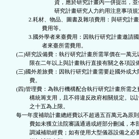
資，應於研究計畫內一併提出，並
研究計畫研究人力約用注意事項規
2.
耗材、物品、圖書及雜項費用：與研究計
費用等。
3.
國外學者來臺費用：因執行研究計畫邀請
者來臺所需費用。
(
二
)
研究設備費：執行研究計畫所需單價在一萬元
限在二年以上與計畫執行直接有關之各項設
(
三
)
國外差旅費：因執行研究計畫需要赴國外或大
費。
(
四
)
管理費：為執行機構配合執行研究計畫所需之
構統籌支用，且不得違反政府相關規定。以
之十五為上限。
每一年度補助計畫總經費以不超過五百萬元為原
費如未獲立法院審議通過或經部分刪減，本
調減補助經費；如有使用大型儀器設備之必