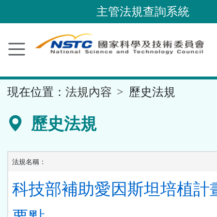
跳
主管法規查詢系統
到
主
要
內
容
::
現在位置：
法規內容
歷史法規
區
塊
歷史法規
法規名稱：
科技部補助愛因斯坦培植計
要點