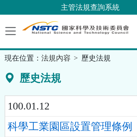
跳
主管法規查詢系統
到
主
要
內
容
::
現在位置：
法規內容
歷史法規
區
塊
歷史法規
100.01.12
科學工業園區設置管理條例