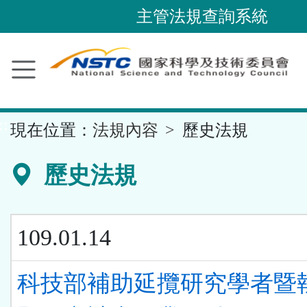
跳
主管法規查詢系統
到
主
要
內
容
::
現在位置：
法規內容
歷史法規
區
塊
歷史法規
109.01.14
科技部補助延攬研究學者暨