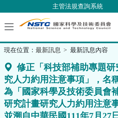
跳
主管法規查詢系統
到
主
要
內
容
::
現在位置：
最新訊息
最新訊息內容
區
塊
修正「科技部補助專題研
究人力約用注意事項」，名
為「國家科學及技術委員會
研究計畫研究人力約用注意
並溯自中華民國111年7月27