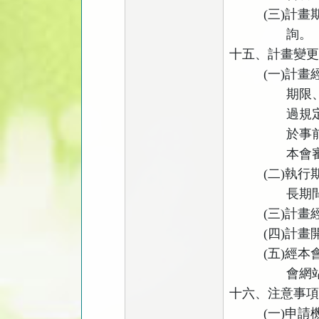
(
三
)
計畫
詢。
十五、計畫變
(
一
)
計畫
期限
過規
於事
本會
(
二
)
執行
長期
(
三
)
計畫
(
四
)
計畫
(
五
)
經本
會網
十六、注意事
(
一
)
申請