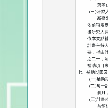
費等
)
(
三
)
研習
新臺
依前項規
後研究人
依本要點
計畫主持
要，得由
之二十，
補助項目
七、補助期限
(
一
)
補助
(
二
)
每一
個月
(
三
)
計畫
為預