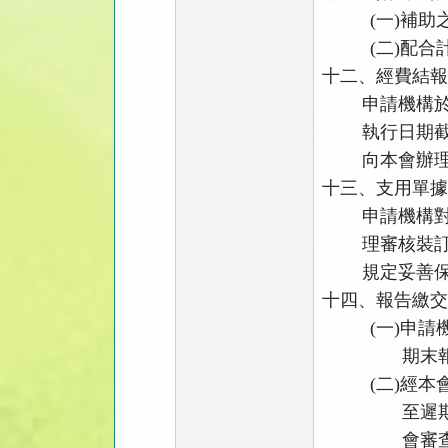
(
一
)
補助
(
二
)
配合
十二、經費結
申請機構
執行日期
向本會辦
十三、支用單
申請機構
理審核裝
規定妥善
十四、報告繳
(
一
)
申請
期末
(
二
)
經本
至遲
會審