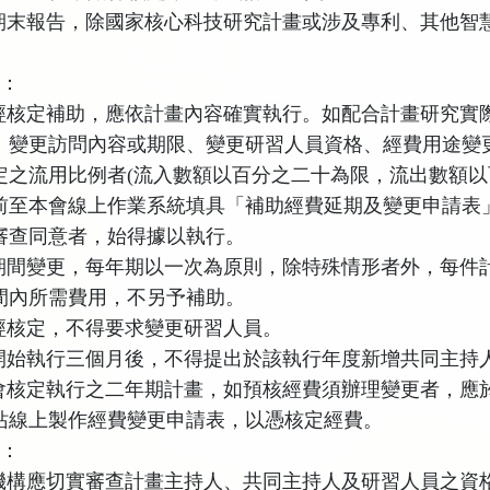
期末報告，除國家核心科技研究計畫或涉及專利、其他智
更：
經核定補助，應依計畫內容確實執行。如配合計畫研究實
、變更訪問內容或期限、變更研習人員資格、經費用途變
定之流用比例者
(
流入數額以百分之二十為限，流出數額以
前至本會線上作業系統填具「補助經費延期及變更申請表
審查同意者，始得據以執行。
期間變更，每年期以一次為原則，除特殊情形者外，每件
間內所需費用，不另予補助。
經核定，不得要求變更研習人員。
開始執行三個月後，不得提出於該執行年度新增共同主持
會核定執行之二年期計畫，如預核經費須辦理變更者，應
站線上製作經費變更申請表，以憑核定經費。
項：
機構應切實審查計畫主持人、共同主持人及研習人員之資