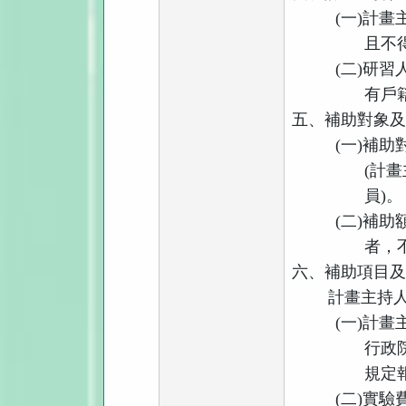
(
一
)
計畫
且不
(
二
)
研習
有戶
五、補助對象
(
一
)
補助
(
計畫
員
)
。
(
二
)
補助
者，
六、補助項目
計畫主持
(
一
)
計畫
行政
規定
(
二
)
實驗