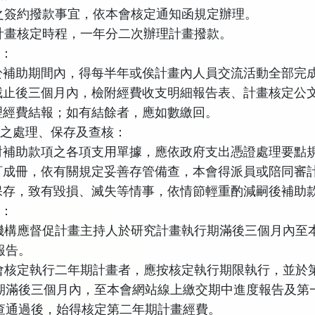
之簽約撥款事宜，依本會核定通知函規定辦理。
計畫核定時程，一年分二次辦理計畫撥款。
報：
於補助期間內，得每半年或俟計畫內人員交流活動全部完
截止後三個月內，檢附經費收支明細報告表、計畫核定公
理經費結報；如有結餘者，應如數繳回。
據之處理、保存及查核：
對補助款項之各項支用單據，應依政府支出憑證處理要點
訂成冊，依有關規定妥善存管備查，本會得派員或陪同審
保存，致有毀損、滅失等情事，依情節輕重酌減嗣後補助
交：
機構應督促計畫主持人於研究計畫執行期滿後三個月內至
報告。
會核定執行二年期計畫者，應按核定執行期限執行，並於
期滿後三個月內，至本會網站線上繳交期中進度報告及第
查通過後，始得核定第二年期計畫經費。