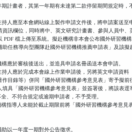
年期計畫者，其第一年期有未達第二款停留期間規定時，
：
主持人應至本會網站線上製作申請文件後，將申請案送至
請資訊欄位，同時將中、英文研究計畫書、參與人員中、
以
PDF
檔上傳至系統。擬赴機構非本會公布國外研習機構
補助任務導向型團隊赴國外研習機構推薦申請表」及該擬
機構應於審核後送出，並造具申請名冊函送本會申請。
主持人應於完成本會線上作業申請後，另將英文申請資料
著作目錄等）併同「國外研習機構參考意見表」寄予擬前
人填具「國外研習機構參考意見表」並簽署後，將該表逕
不全、不符合規定或逾期申請者，不予受理。
機構指導人未能於截止期限前將「國外研習機構參考意見
：
補助以一年度一期對外公告徵求。