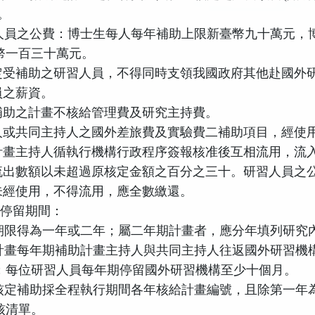
。
人員之公費：博士生每人每年補助上限新臺幣九十萬元，
幣一百三十萬元。
定受補助之研習人員，不得同時支領我國政府其他赴國外
員之薪資。
補助之計畫不核給管理費及研究主持費。
人或共同主持人之國外差旅費及實驗費二補助項目，經使
計畫主持人循執行機構行政程序簽報核准後互相流用，流
流出數額以未超過原核定金額之百分之三十。研習人員之
未經使用，不得流用，應全數繳還。
及停留期間：
期限得為一年或二年；屬二年期計畫者，應分年填列研究
計畫每年期補助計畫主持人與共同主持人往返國外研習機
；每位研習人員每年期停留國外研習機構至少十個月。
核定補助採全程執行期間各年核給計畫編號，且除第一年
核清單。