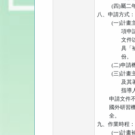
(
四
)
屬二
八、申請方式
(
一
)
計畫
項申
文件
具「
份。
(
二
)
申請
(
三
)
計畫
及其
指導
申請文件
國外研習
全。
九、作業時程
(
一
)
計畫