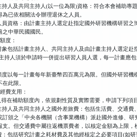
主持人及共同主持人
(
以一位為限
)
資格：符合本會補助專
得為已依相關法令辦理退休之人員。
人員資格：由計畫主持人選定赴指定國外研習機構研習之
籍之中華民國國民。
及額度：
對象包括計畫主持人、共同主持人及由計畫主持人選定赴
主持人須於申請時一併提出研習人員人選，每一計畫應包
額度以每一計畫每年新臺幣四百萬元為限。但國外研習機
不在此限。
及經費支用：
人得在補助額度內，依規劃性質及實際需要，申請下列項
主持人及共同主持人之國外差旅費：包括生活費、交通費
院訂頒之「中央各機關（含事業機構）派赴國外進修、研
報支。但交通費中屬往返機票費者，以核定金額為上限，
費：包括研究計畫之耗材費及其他經核定之必要項目
(
如研