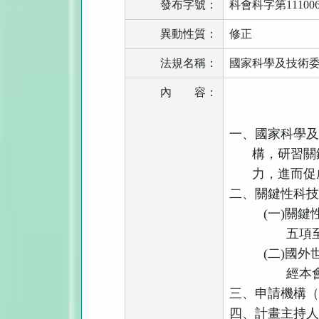
發布字號：
科會科字第111006
異動性質：
修正
法規名稱：
國家科學及技術
內
容：
一、國家科學
構，研習關
力，進而促
二、關鍵性科
(
一
)
關鍵
五項
(
二
)
國外
經本
三、申請機構
四、計畫主持