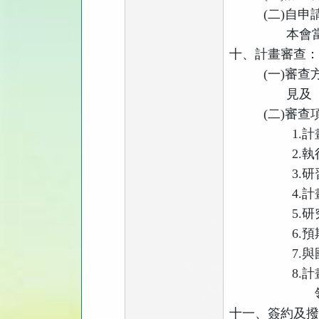
(
二
)
自申
本會
十、計畫審查
(
一
)
審查
見及
(
二
)
審查
1.
計
2.
執
3.
研
4.
計
5.
研
6.
預
7.
與
8.
計
十一、簽約及