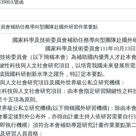
3980A號函
委員會補助任務導向型團隊赴國外研習作業要點
國家科學及技術委員會補助任務導向型團隊赴國外
國家科學及技術委員會
111
年
10
月
13
日
及技術委員會（以下簡稱本會）為補助國內優秀人才赴本
鍵性科技與人文社會研究項目，以培育我國未來發展所需
成我國科研創新水準之躍升，特訂定本要點。
技與人文社會研究項目及國外世界級公私立研究機構：
性科技與人文社會研究項目：由本會指定研習關鍵性之科
至十五項為原則。
世界級公私立研究機構
(
以下簡稱國外研習機構
)
：除由本
會審定後對外公布外，亦得
由計畫主持人依研習需要自行
（即執行機構）須符合本會補助專題研究計畫作業要點第
人及研習人員資格：