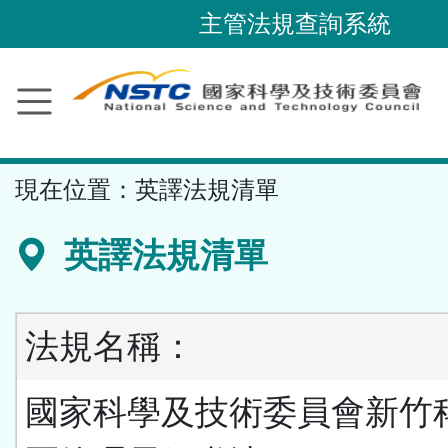
跳
主管法規查詢系統
到
主
要
內
容
::
現在位置：
英譯法規清單
區
塊
英譯法規清單
法規名稱：
國家科學及技術委員會新竹