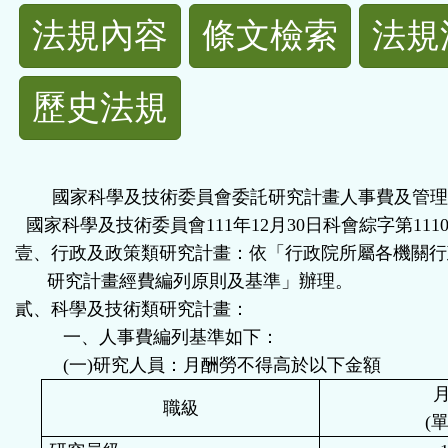
法
法規內容
條文檢索
法規
規
歷史法規
功
能
國家科學及技術委員會委託研究計畫人事費及管理
按
國家科學及技術委員會
111
年
12
月
30
日科會綜字第
111
壹、行政及政策類研究計畫：依「行政院所屬各機關行
鈕
研究計畫經費編列原則及基準」辦理。
貳、科學及技術類研究計畫：
區
一、人事費編列基準如下：
(一)
研究人員：月酬勞不得高於以下金額
職級
(