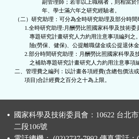
副管理師；若非以上職稱者，則相當於
年、學士滿六年之研究經驗者。
（二）研究助理：可分為全時研究助理及部分時間
1.
全時研究助理
:
月酬勞比照國家科學及技術委
專題研究計畫研究人力約用注意事項編列之
險
(
勞保、健保
)
、公提離職儲金或公提退休
2.
部分時間研究助理：月酬勞比照國家科學及
之補助專題研究計畫研究人力約用注意事項
二、管理費之編列：以計畫各項經費
(
含總包價法
項目
)
合計經費之百分之十為上限。
:
國家科學及技術委員會：10622 台北
二段106號
電話總機： (02)2737-7992 傳真電話：(0