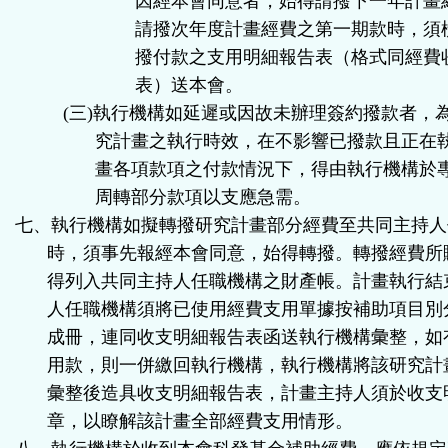
因經本會同意者，始得請撥下一年計畫
請撥次年度計畫經費之第一期款時，須
撥付款之支用明細報告表（格式同經費
表）送本會。
(
三
)
執行機構如延遲或因故未辦理簽約撥款者，
究計畫之執行時效，在不影響已撥款且正在
畫各項款項之付款情況下，得由執行機構於
周轉部分款項以支應急需。
七、執行機構如擬轉撥研究計畫部分經費至共同主持人
時，須事先報經本會同意，始得轉撥。轉撥經費所
得列入共同主持人任職機構之財產帳。計畫執行結
人任職機構須將已使用經費支用單據按補助項目別
成冊，連同收支明細報告表函送執行機構彙整，如
用款，則一併繳回執行機構，執行機構將該研究計
彙整後造具收支明細報告表，計畫主持人須於收支
章，以瞭解該計畫全部經費支用情形。