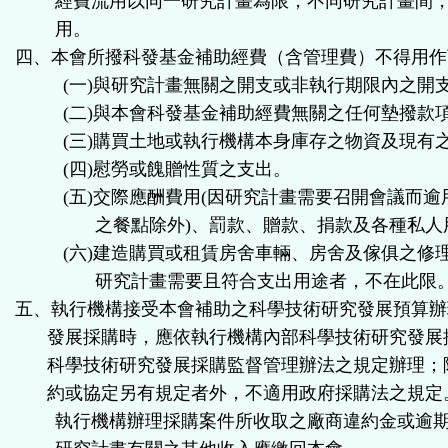
經費流用以同一研究計畫為限，不同研究計畫間
用。
四、本會所撥科發基金補助經費（含管理費）不得用作
(
一
)
與研究計畫無關之開支或非執行期限內之開
(
二
)
與本會科發基金補助經費無關之任何墊撥款
(
三
)
購買土地或執行機構本身庫存之物資及現有
(
四
)
慰勞或餽贈性質之支出。
(
五
)
交際應酬費用
(
因研究計畫需要召開會議而逾
之餐點除外
)
、罰款、贈款、捐款及各種私人
(
六
)
建造購買或租賃房舍車輛、房舍及傢俱之修
研究計畫需要且符合支出用途者，不在此限
五、執行機構接受本會補助之科學技術研究發展預算辦
發展採購時，應依執行機構內部科學技術研究發展
科學技術研究發展採購監督管理辦法之規定辦理；
約或協定另有規定者外，不適用政府採購法之規定
執行機構辦理採購案件所收取之廠商違約金或逾