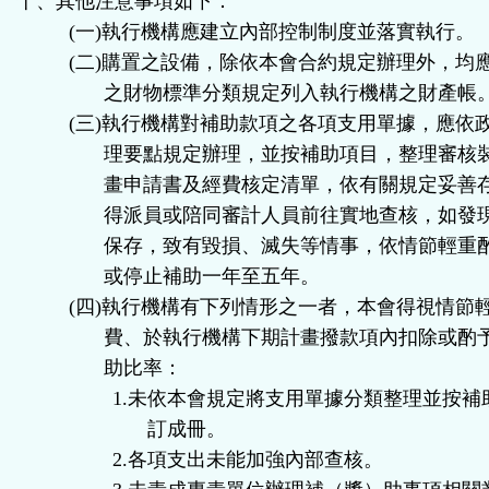
十、其他注意事項如下：
(
一
)
執行機構應建立內部控制制度並落實執行。
(
二
)
購置之設備，除依本會合約規定辦理外，均
之財物標準分類規定列入執行機構之財產帳
(
三
)
執行機構對補助款項之各項支用單據，應依
理要點規定辦理，並按補助項目，整理審核
畫申請書及經費核定清單，依有關規定妥善
得派員或陪同審計人員前往實地查核，如發
保存，致有毀損、滅失等情事，依情節輕重
或停止補助一年至五年。
(
四
)
執行機構有下列情形之一者，本會得視情節
費、於執行機構下期計畫撥款項內扣除或酌
助比率：
1.
未依本會規定將支用單據分類整理並按補
訂成冊。
2.
各項支出未能加強內部查核。