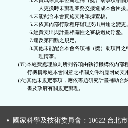
3.
未責成專責單位辦理補（獎）助事項相關
人更換時未辦理業務交接造成本會困擾
4.
未能配合本會實施支用單據查核。
5.
未依其內部行政程序辦理支出用途之變更
6.
經費支出與計畫相關性之審核過於浮濫。
7.
違反第四點之規定。
8.
其他未能配合本會各項補（獎）助項目之
理情事。
(
五
)
本經費處理原則所列各項由執行機構依內部
行機構報經本會同意之相關文件均應附於支
(
六
)
其他未規定事項，應依專題研究計畫補助合
書及政府有關規定辦理。
:
國家科學及技術委員會：10622 台北