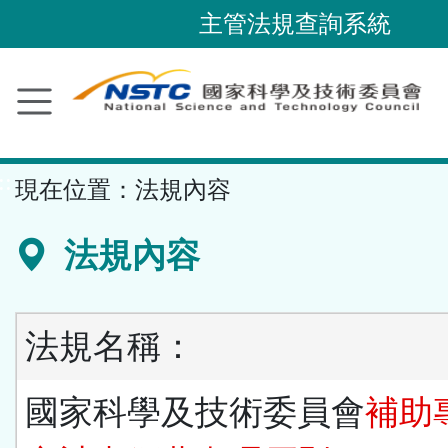
跳
主管法規查詢系統
到
主
要
內
容
::
現在位置：
法規內容
區
塊
法規內容
法規名稱：
國家科學及技術委員會
補助