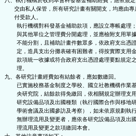
八、執行機構於收到本會科發基金補助經費，應依規定
交由私人保管，所有研究計畫有關開支，均應由專
付受款人。
執行機構對科發基金補助款項，應設立專帳處理
與其他單位之管理費分開處理，並應檢附支用單
不能分割，且補助計畫件數眾多，依政府支出憑
定，造具支出分攤表確有困難者，得按實際支用
款項統一收據或符合政府支出憑證處理要點規定
理。
九、各研究計畫經費如有結餘者，應如數繳回。
已實施校務基金制度之學校、國立社教機構作業
央研究院，結餘款得免繳回，依相關規定辦理支
研究設備品項及出國種類（執行國際合作與移地
學術會議及出國參訪及考察），如未依原規劃執
無辦理流用及變更者，應依各研究設備品項及出
理流用及變更之款項繳回本會。