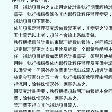
序辦理，免報本會。
同一補助項目內之支出用途於計畫執行期間經檢
需要，執行機構得逕依其內部行政程序辦理變更
補助項目項下調整。
依前項規定辦理研究設備費變更者，其變更之設
五十萬元以上者，須於本會線上系統登錄。
執行機構應於計畫結束辦理經費結報時，併同將
規定辦理變更之支出用途及經費，全部彙整函報
任一補助項目經費如因研究計畫需要，須與其他
用時，執行機構得依內部行政程序辦理及完備申
以備查考；但國外差旅費累計流出或流入超過計
核定金額百分之五十者，執行機構須敘明理由報
得流用，除特殊情形外，應事先為之。
因研究計畫需要，執行機構須敘明理由報經本會
費，除特殊情形外，應事先為之。
管理費不得自其他補助項目流入。