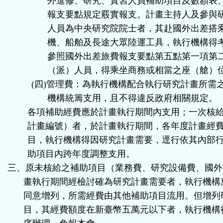
外進修、研究、實習人員補助項目及數額表
報支要點規定覈實報支。計畫主持人及參與
人員為中央研究院院士者，其赴國外出差搭
機、船舶及長途大眾陸運工具，執行機構得
參照國外出差旅費報支要點第五點第一項第
（派）人員，得乘坐商務或相當之座（艙）
(
四
)
管理費：為執行機構配合執行研究計畫所需
機構統籌支用，且不得違反政府相關規定。
各項補助經費應於計畫執行期間內支用；一次核
計畫編號）者，於計畫執行期間，各年度計畫經
目，執行機構得因研究計畫需要，逕行依其內部
助項目內跨年度調整支用。
三、原未核給之補助項目（業務費、研究設備費、國外
畫執行期間經檢討確為研究計畫需要者，執行機構
同意增列，所需經費由其他補助項目流用。但增列
目，其經費額度在新臺幣五萬元以下者，執行機構