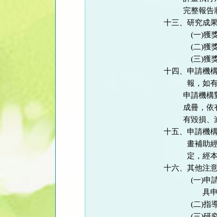
完整報告
十三、研究成
(
一
)
獲
(
二
)
獲
(
三
)
獲
十四、申請機
報，如
申請機構
成冊，依
有毀損、
十五、申請機
畫補助
定，經
十六、其他注
(
一
)
申
具
(
二
)
指
(
三
)
研