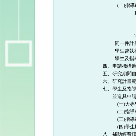
(
二
)
指導
同一件計
學生曾執
學生及指
四、申請機構
五、研究期間
六、研究計畫
七、學生及指
並造具申
(
一
)
大專
(
二
)
指導
(
三
)
指導
(
四
)
學生
八、補助經費