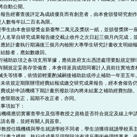
將自動公開。
果報告經審查後評定為成績優良而有創意者，由本會頒發研究創
獎人數每年以二百名為限。
獎學生由本會頒發獎金新臺幣二萬元及獎狀一紙，並頒發獎牌一
獎人名單自研究成果報告繳交截止收件之次日起三個月內完成，
構應於計畫執行期滿後三個月內檢附大專學生研究計畫收支明細
有結餘者，應如數繳回。
對補助款項之各項支用單據，應依政府支出憑證處理要點規定辦
有關規定妥善存管備查，本會得派員或陪同審計人員前往實地查
滅失等情事，依情節輕重酌減嗣後補助款或停止補助一年至五年
構未依規定期限辦理經費結報或繳交研究成果報告，經本會催告
經費或於申請機構下期計畫所撥款項內將未結案之補助經費扣除
本會限期改正，屆期不改正者，亦同。
意事項如下：
請機構應切實審查學生及指導教授之資格是否符合規定及線上申
申請名冊，並經有關人員簽章。
導教授任職機構與學生就讀學校不同者，學生須獲得就讀學校系
究計畫之構想、執行或成果呈現階段涉有違反學術倫理情事者，