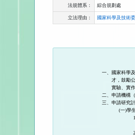
法規體系：
綜合規劃處
立法理由：
國家科學及技術委員
法
規
功
能
按
鈕
一、國家科學
區
才，鼓勵
實驗、實
二、申請機構
三、申請研究
(
一
)
學