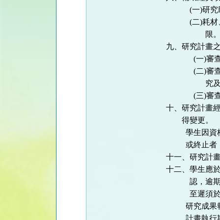
(
一
)
研究
(
二
)
耗材
限
九、研究計畫
(
一
)
審
(
二
)
審
究
(
三
)
審
十、研究計畫
得變更。
學生因資
或終止者
十一、研究計
十二、學生應
認，逾
至遲須
研究成果
計畫執行