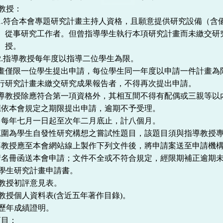
教授：
1.
符合本會專題研究計畫主持人資格，且願意提供研究設備（含
從事研究工作者。但曾指導學生執行本項研究計畫而未繳交研
授。
2.
指導教授每年度以指導二位學生為限。
畫僅限一位學生提出申請，每位學生同一年度以申請一件計畫為
行研究計畫未繳交研究成果報告者，不得再次提出申請。
導教授除應符合第一項資格外，其相互間不得有配偶或三親等以
應依本會規定之期限提出申請，逾期不予受理。
自每年七月一日起至次年二月底止，計八個月。
範圍為學生自發性研究構想之嘗試性題目，該題目須與指導教授
導教授應至本會網站線上製作下列文件後，將申請案送至申請機
請名冊函送本會申請；文件不全或不符合規定，經限期補正逾期
學生研究計畫申請書。
教授初評意見表。
教授個人資料表
(
含近五年著作目錄
)
。
歷年成績證明。
項目：