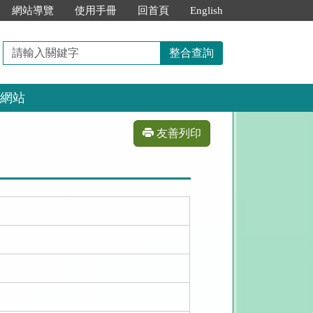
網站導覽
使用手冊
回首頁
English
請
整合查詢
輸
入
網站
關
鍵
字
友善列印