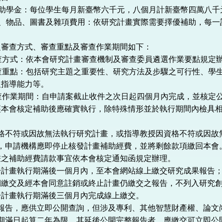
助學金：每位學生每月新臺幣六千元，八個月計新臺幣四萬八千
、物品、圖書及雜項費用：依研究計畫實際需要擇優補助，每一
。
之審查方式、審查重點及審查作業期間如下：
查方式：依本會研究計畫審查機制及審查委員遴選作業要點規定
查重點：包括研究主題之重要性、研究方法及步驟之可行性、學
及指導能力等。
查作業期間：自申請案截止收件之次日起四個月內完成，並核定
經本會核定補助後應確實執行，除特殊情形並於執行期間內檢具
格不符或因故無法執行研究計畫，或指導教授因資格不符或因故
，申請機構應即停止核發計畫補助經費，並將剩餘款項繳回本會
畫之補助經費請款事宜依本會核定通知函規定辦理。
於計畫執行期滿後一個月內，至本會網站線上繳交研究成果報告
期繳交及經本會同意註銷或終止計畫仍繳交之報告，不列入研究
於計畫執行期滿後三個月內完成線上繳交。
報告，應供立即公開查詢，但涉及專利、其他智慧財產權、論文
期滿日起算二年為限。其延後公開完整報告者，應繳交可立即公