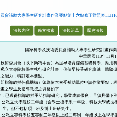
會補助大專學生研究計畫作業要點第十六點修正對照表1131101.
法規內容
條文檢索
法規沿革
歷史法規
國家科學及技術委員會補助大專學生研究計畫作業
中華民國113
年
11
月
1
及技術委員會（以下簡稱本會）為提早培育儲備基礎科學、應用
公私立大專院校學生執行研究計畫，俾儘早接受研究訓練，體驗
作之能力，特訂定本要點。
（即指導教授任職機構）須為依本會受補助單位申請作業要點，
計畫之學生及指導教授之資格如下：
生：已獲得指導教授承諾指導研究，學業成績優良，且須具備下
1.
公私立大學院校二年級（含學士後學系一年級、科技大學或技
生。但不包括碩士班及博士班研究生。
2.
公私立專科學校五專制三年級以上或二專制一年級以上在學學