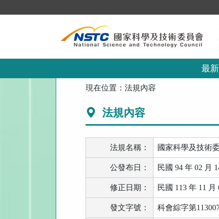
跳
到
主
要
內
容
區
最新
塊
:::
現在位置：
法規內容
法規內容
法規名稱：
國家科學及技術
公發布日：
民國 94 年 02 月 1
修正日期：
民國 113 年 11 月 
發文字號：
科會綜字第113007