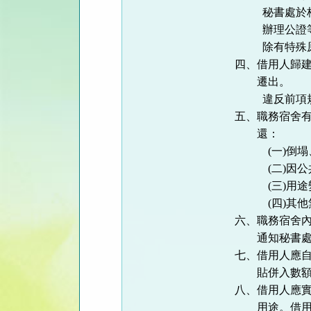
秘書處於
辦理公證
除有特殊
四、借用人歸
遷出。
違反前項
五、職務宿舍
還：
(
一
)
倒塌
(
二
)
因公
(
三
)
用途
(
四
)
其他
六、職務宿舍
通知秘書
七、借用人應
貼併入數
八、借用人應
用途。借