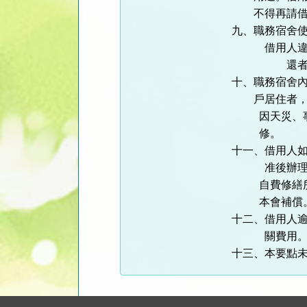
不得再請
九、職務宿舍
借用人
還
十、職務宿舍
戶居住者
因天災、
修。
十一、借用人
准後辦
自費修繕
本會補償
十二、借用人
關費用
十三、本要點