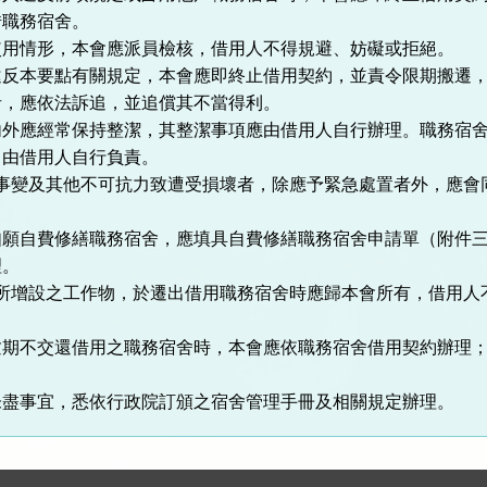
借職務宿舍。
使用情形，本會應派員檢核，借用人不得規避、妨礙或拒絕。
違反本要點有關規定，本會應即終止借用契約，並責令限期搬遷
者，應依法訴追，並追償其不當得利。
內外應經常保持整潔，其整潔事項應由借用人自行辦理。職務宿
，由借用人自行負責。
事變及其他不可抗力致遭受損壞者，除應予緊急處置者外，應會
如願自費修繕職務宿舍，應填具自費修繕職務宿舍申請單（附件
理。
所增設之工作物，於遷出借用職務宿舍時應歸本會所有，借用人
。
逾期不交還借用之職務宿舍時，本會應依職務宿舍借用契約辦理
。
未盡事宜，悉依行政院訂頒之宿舍管理手冊及相關規定辦理。