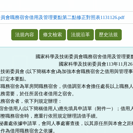
會職務宿舍借用及管理要點第二點修正對照表1131126.pdf
法規內容
條文檢索
法規沿革
歷史法規
國家科學及技術委員會職務宿舍借用及管理要
國家科學及技術委員會
113
年
11
月
26
及技術委員會
(
以下簡稱本會
)
為加強本會職務宿舍之借用與管理
特訂定本要點。
稱職務宿舍為單房間職務宿舍，供借調至本會擔任處長以上職務
職務需要，於任所居住者借用之宿舍。
職務宿舍者，依下列規定辦理：
宿舍借用人
(
以下簡稱借用人
)
應先填具申請單（附件一）；借用
調整職務宿舍時，應重行依照規定辦理請借手續。
秘書處依據申請單，會同人事處審查後，以其原任所與本會之距
後作為借用職務宿舍之依據。