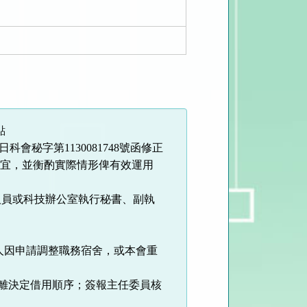
點
日科會秘字第
1130081748
號函修正
事宜，並衡酌實際情形俾有效運用
人員或科技辦公室執行秘書、副執
人因申請調整職務宿舍，或本會重
離決定借用順序；簽報主任委員核