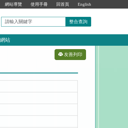
網站導覽
使用手冊
回首頁
English
請
整合查詢
輸
入
網站
關
鍵
字
友善列印