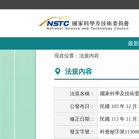
跳
到
主
要
內
容
區
最新
塊
:::
現在位置：
法規內容
法規內容
法規名稱：
國家科學及技術
公發布日：
民國 105 年 12 月 
修正日期：
民國 113 年 11 月 
發文字號：
科會秘字第113008