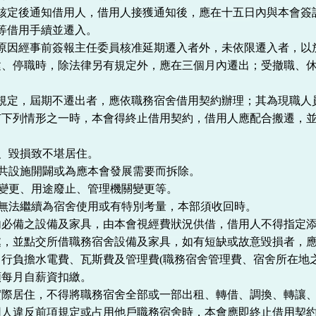
核定後通知借用人，借用人接獲通知後，應在十五日內與本會簽
等借用手續並遷入。
原因經事前簽報主任委員核准延期遷入者外，未依限遷入者，以
建、停職時，除法律另有規定外，應在三個月內遷出；受撤職、
規定，屆期不遷出者，應依職務宿舍借用契約辦理；其為現職人
有下列情形之一時，本會得終止借用契約，借用人應配合搬遷，
、毀損致不堪居住。
共設施開闢或為應本會發展需要而拆除。
變更、用途廢止、管理機關變更等。
無法繼續為宿舍使用或有特別考量，本部須收回時。
內必備之設備及家具，由本會視經費狀況供借，借用人不得指定
處，並點交所借職務宿舍設備及家具，如有短缺或故意毀損者，
自行負擔水電費、瓦斯費及管理費
(
職務宿舍管理費、宿舍所在地
額每月自薪資扣繳。
實際居住，不得將職務宿舍全部或一部出租、轉借、調換、轉讓
用人違反前項規定或占用他戶職務宿舍時，本會應即終止借用契