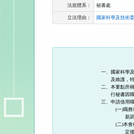
法規體系：
秘書處
立法理由：
國家科學及技術委員
法
規
功
能
按
鈕
一、國家科學
區
及維護，
二、本要點所
行秘書因
三、申請借用
(
一
)
職務
新
(
二
)
本會
定