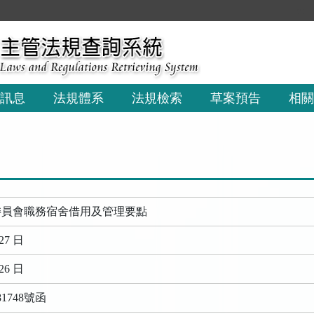
:::
訊息
法規體系
法規檢索
草案預告
相關
委員會職務宿舍借用及管理要點
27 日
26 日
1748號函