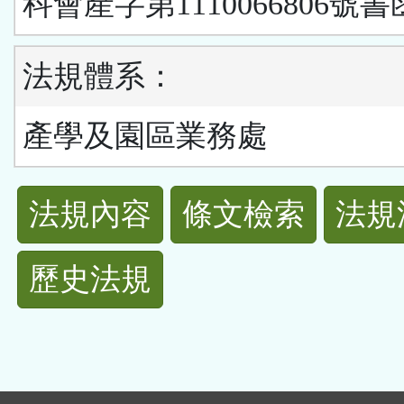
科會產字第1110066806號書
法規體系：
產學及園區業務處
法
法規內容
條文檢索
法規
規
歷史法規
功
能
按