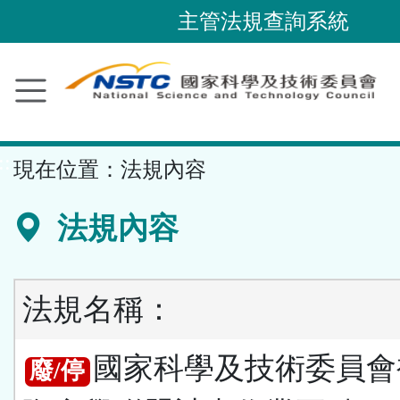
跳
主管法規查詢系統
到
主
要
內
容
::
現在位置：
法規內容
區
塊
法規內容
法規名稱：
國家科學及技術委員會
廢/停