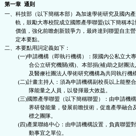
第一章 通則
一、科技部（以下簡稱本部）為加速學術研究及國內產
軌，鼓勵大專校院成立國際產學聯盟
(
以下簡稱本
價值，強化前瞻創新競爭力，最終達到聯盟自主營
定本要點。
二、本要點用詞定義如下：
(
一
)
申請機構（即執行機構）：限國內公私立大
合公立研究機關
(
構
)
、本部捐
(
補
)
助之財團法
及醫療社團法人學術研究機構為共同執行機
(
二
)
計畫主持人：須為申請機構副校長以上能整
隊能量之人員，以發揮最大效益。
(
三
)
國際產學聯盟（以下簡稱聯盟）：由申請機
界研發能量，發展前瞻技術，促進產學融合
標之團隊。
(
四
)
產業聯絡中心：由申請機構設置，負責聯盟
動事宜之單位。