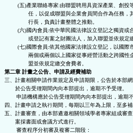
(
五
)
產業聯絡專家
:
由聯盟聘用具資深產業、創投
任，以促成聯盟與企業會員間合作為任務，
行長，負責計畫整體之推動。
(
六
)
國內會員
:
依中華民國法律設立登記之獨資或
或登記有案之財團法人，加入聯盟並依規定
(
七
)
國際會員
:
依其他國家法律設立登記，以國際
兩個或兩個以上國家從事經營活動之跨國性
盟並依規定繳交會費者。
第二章 計畫之公告、申請及經費補助
三、計畫相關申請作業規定及申請期限，公告於本部網
於公告受理期間內向本部提出，逾期不予受理。
申請機構應於公告受理期間內向本部提出，逾期
四、計畫申請之執行期間，每期以三年為上限，至多補
五、計畫審查，由本部遴邀相關領域學者專家組成審查
案採書面或會議方式進行。
審查程序分初審及複審二階段：