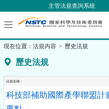
跳
主管法規查詢系統
到
主
要
內
容
::
現在位置：
法規內容
歷史法規
區
塊
歷史法規
法規名稱：
科技部補助國際產學聯盟計
要點