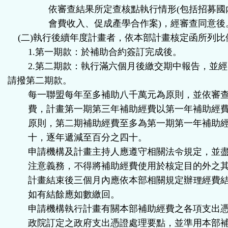
依審查結果所定查核點執行情形(包括招募國
會費收入、促成產學合作案)，經審查同意後
(二)執行後續年度計畫者，依本部計畫核定函所列比
1.第一期款：於補助合約簽訂完成後。
2.第二期款：執行滿六個月後繳交期中報告，並經
請撥第二期款。
每一聯盟每年至多補助八千萬元為原則，並依審
費，計畫第一期第三年補助經費以第一年補助經
原則，第二期補助經費至多為第一期第一年補助
十，逐年遞減至百分之四十。
申請機構及計畫主持人應遵守相關法令規定，並
注意義務，不得將補助經費使用於核定目的外之
計畫結束後三個月內應依本部相關規定辦理經費
如有結餘應如數繳回。
申請機構執行計畫有關本部補助經費之各項支出
政院訂定之政府支出憑證處理要點，並準用本部