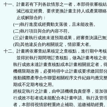
十一、計畫若有下列各款情形之一者，本部得依審核結
減已核定經費、要求更換計畫主持人或產業聯絡
止或解除合約：
(一)執行進度或經費動支落後，且未能改善。
(二)執行項目與合約內容不符。
(三)計畫執行成效未達預期成果，經審查決議已
(四)其他違反合約相關規定，情節重大者。
十二、計畫將依審查結果核定之查核點，進行期中考核
並得於執行期間增訂查核點，做為計畫考核之依
執行成效未達計畫查核點或本計畫相關規定者，
機構限期改善，必要時得中止計畫或要求繳回部
推動國際產學合作聯盟相關程序文件紀錄均應完
期或不定期考核之用。
經核定執行之計畫，由申請機構負責督導，並加
行成效不彰者或未能配合本計畫申請、執行及管
者，本部得視情節輕重終止補助、追繳補助經費