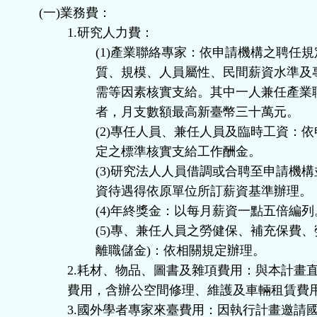
(一)業務費：
1.研究人力費：
(1)產業聯絡專家：依申請機構之聘任
質、規模、人員屬性、民間薪資水準及
需等因素核實支給。其中一人兼任產業
者，月支數額最高新臺幣三十萬元。
(2)專任人員、兼任人員及臨時工資：
定之標準核實支給工作酬金。
(3)研究法人人員借調或合聘至申請機
資待遇得依原單位所訂薪資基準辦理。
(4)年終獎金：以每月薪資一點五倍編列
(5)專、兼任人員之勞健保、補充保費、
離職儲金)：依相關規定辦理。
2.耗材、物品、圖書及雜項費用：與本計畫
費用，含辦公空間修理、維護及車輛租賃費
3.國外學者專家來臺費用：因執行計畫邀請