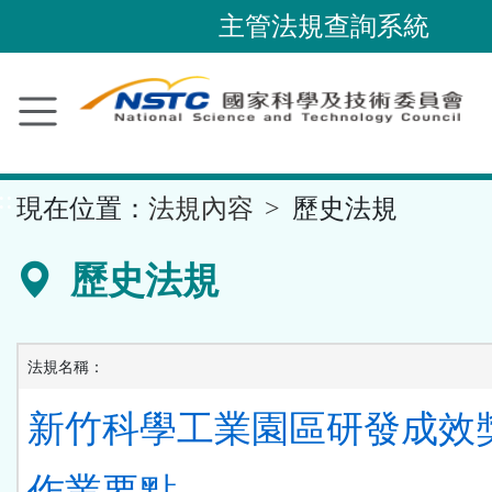
跳
主管法規查詢系統
到
主
要
內
容
::
現在位置：
法規內容
歷史法規
區
塊
歷史法規
法規名稱：
新竹科學工業園區研發成效
作業要點