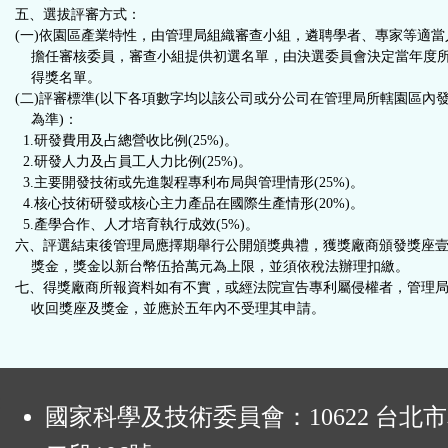
五、選拔評審方式：
(一)依園區產業特性，由管理局組織審查小組，遴聘學者、專家等適當
擔任審核委員，審查小組提供初選名單，由決選委員會決定當年度
得獎名單。
(二)評審標準(以下各項數字均以該公司或分公司在管理局所轄園區內
為準)：
1.研發費用及占總營收比例(25%)。
2.研發人力及占員工人力比例(25%)。
3.主要開發技術或先進製程專利布局與管理情形(25%)。
4.核心技術研發或核心主力產品在國際生產情形(20%)。
5.產學合作、人才培育執行成效(5%)。
六、評選結束後管理局應擇期舉行公開頒獎典禮，獲獎廠商頒發獎座
獎金，獎金以新台幣伍拾萬元為上限，並須依稅法辦理扣繳。
七、得獎廠商所報資料如有不實，或經法院宣告專利屬侵權者，管理
收回獎座及獎金，並應於五年內不受理其申請。
:
國家科學及技術委員會：10622 台北