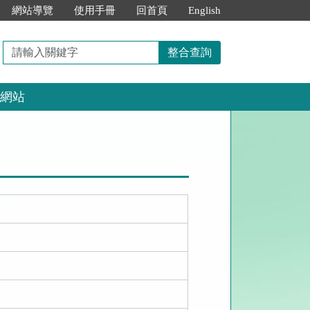
網站導覽
使用手冊
回首頁
English
請
整合查詢
輸
入
網站
關
鍵
字