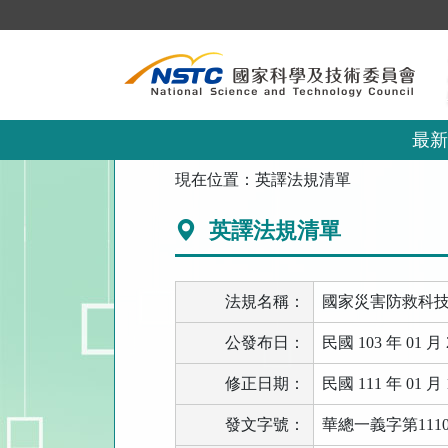
跳
到
主
要
內
容
區
最新
塊
:::
現在位置：
英譯法規清單
英譯法規清單
法規名稱：
國家災害防救科
公發布日：
民國 103 年 01 月 
修正日期：
民國 111 年 01 月 
發文字號：
華總一義字第11100