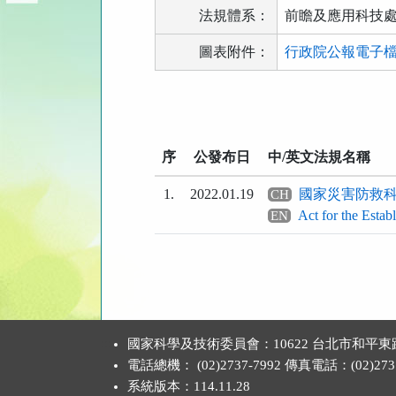
法規體系：
前瞻及應用科技
圖表附件：
行政院公報電子檔111
法
規
功
序
公發布日
中/英文法規名稱
能
按
1.
2022.01.19
國家災害防救
CH
鈕
Act for the Estab
EN
區
:::
國家科學及技術委員會：10622 台北市和平東
電話總機： (02)2737-7992 傳真電話：(02)2737
系統版本：
114.11.28