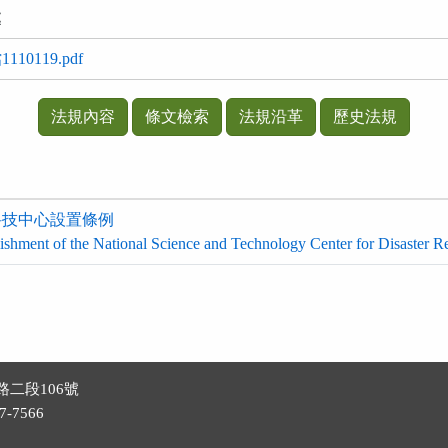
處
0119.pdf
法規內容
條文檢索
法規沿革
歷史法規
科技中心設置條例
lishment of the National Science and Technology Center for Disaster R
路二段106號
-7566