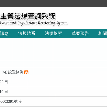
:::
訊息
法規體系
法規檢索
草案預告
相關
技中心設置條例
英
22 日
19 日
003391號 令