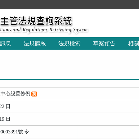
:::
訊息
法規體系
法規檢索
草案預告
相關
技中心設置條例
英
22 日
19 日
003391號 令