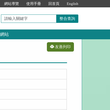
網站導覽
使用手冊
回首頁
English
請
整合查詢
輸
入
網站
關
鍵
字
友善列印