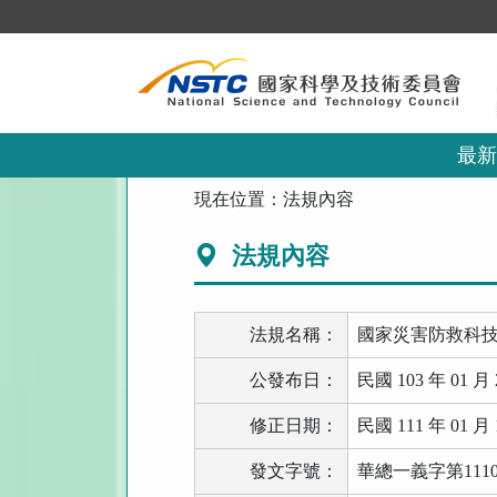
跳
到
主
要
內
容
區
最新
塊
:::
現在位置：
法規內容
法規內容
法規名稱：
國家災害防救科
公發布日：
民國 103 年 01 月 
修正日期：
民國 111 年 01 月 
發文字號：
華總一義字第11100