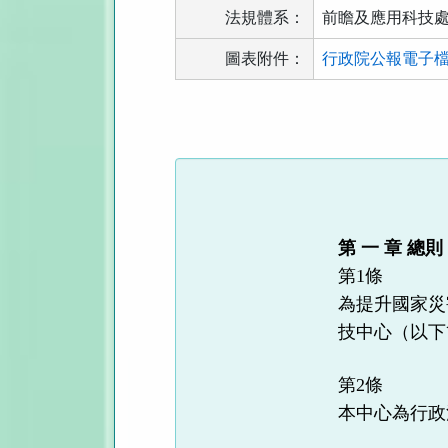
法規體系：
前瞻及應用科技
圖表附件：
行政院公報電子檔111
法
規
功
能
按
鈕
第 一 章 總則
區
第1條
為提升國家災
技中心（以下
第2條
本中心為行政