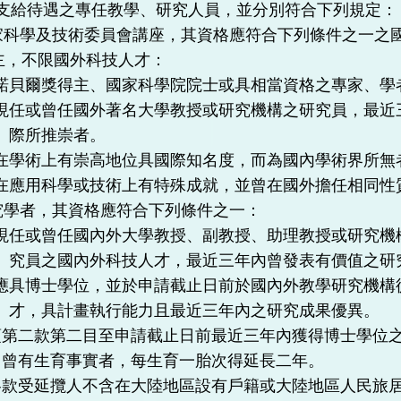
支給待遇之專任教學、研究人員，並分別符合下列規定：
家科學及技術委員會講座，其資格應符合下列條件之一之
主，不限國外科技人才：
諾貝爾獎得主、國家科學院院士或具相當資格之專家、學
現任或曾任國外著名大學教授或研究機構之研究員，最近
際所推崇者。
在學術上有崇高地位具國際知名度，而為國內學術界所無
在應用科學或技術上有特殊成就，並曾在國外擔任相同性
究學者，其資格應符合下列條件之一：
現任或曾任國內外大學教授、副教授、助理教授或研究機
究員之國內外科技人才，最近三年內曾發表有價值之研
應具博士學位，並於申請截止日前於國內外教學研究機構
才，具計畫執行能力且最近三年內之研究成果優異。
項第二款第二目至申請截止日前最近三年內獲得博士學位
，曾有生育事實者，每生育一胎次得延長二年。
各款受延攬人不含在大陸地區設有戶籍或大陸地區人民旅