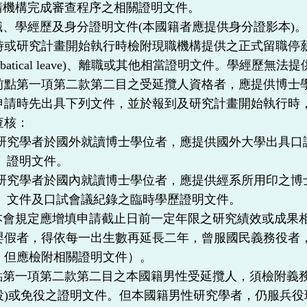
請機構完成審查程序之相關證明文件。
職、學經歷及身分證明文件
(
本國籍者應提供身分證影本
)
時或研究計畫開始執行時檢附現職機構提供之正式留職停
batical leave)
、離職或其他相當證明文件。學經歷無法提
前點第一項第二款第二目之受延攬人資格者，應提供博士
申請時先出具下列文件，並於報到及研究計畫開始執行時
查核：
研究學者於國外就讀博士學位者，應提供國外大學出具口
證明文件。
研究學者於國內就讀博士學位者，應提供經系所用印之博
文件及口試會議紀錄之臨時學歷證明文件。
本會規定應增填申請截止日前一定年限之研究績效或成果
嬰假者，得依每一出生數再延長二年，曾服國民義務役者
，但應檢附相關證明文件）。
點第一項第二款第二目之本國籍男性受延攬人，須檢附義
役
)
或免役之證明文件。但本國籍男性研究學者，仍服兵役