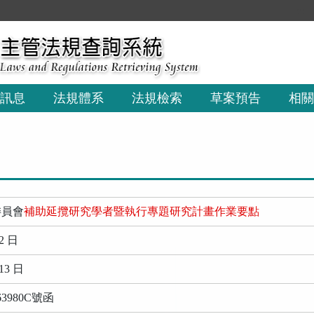
:::
訊息
法規體系
法規檢索
草案預告
相關
委員會
補助延攬研究學者暨執行專題研究計畫作業要點
2 日
13 日
3980C號函