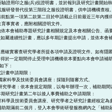
所驗證用印之服
(
兵
)
役證明書，並於報到及研究計畫開始
或服研發替代役第三階段之服役證明書，供申請機構查核
請前點第一項第二款第二目於申請截止日前最近三年內獲
生育事實者，應附相關證明文件。
他依本會補助專題研究計畫相關規定及本會相關公告、函
畫如屬連續性計畫，應以多年期計畫提出申請，並依本會
構應確實審查研究學者所提各項申請及證明文件。如有隱
，得於一定期間停止受理申請機構依本要點向本會申請補
如下：
究計畫申請期限：
國家科學及技術委員會講座：採隨到隨審方式。
研究學者：依本會規定期限，以每年辦理一次，補助期間
年期研究計畫第二年以後人事費補助之申請期限：
家科學及技術委員會講座、研究學者之研究計畫經核定為
補助期滿前二個月，登入本會學術研發服務網內之「補助