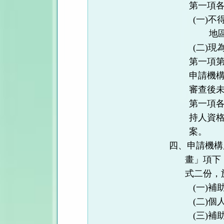
第一項
(
一
)
不
地
(
二
)
現
第一項第
申請機
審查後
第一項
持人資
案。
四、申請機構
畫」項下
式二份，
(
一
)
補
(
二
)
個
(
三
)
補