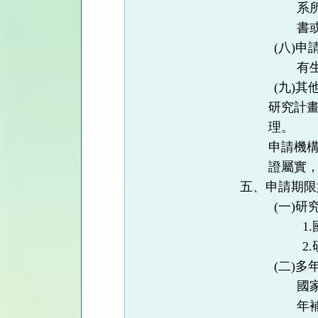
系
書
(
八
)
申
有
(
九
)
其
研究計
理。
申請機
證屬實
五、申請期限
(
一
)
研
1.
2.
(
二
)
多
國
年