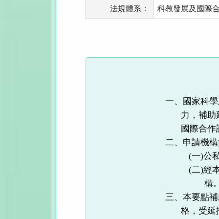
法規體系：
科教發展及國際
法
規
功
能
按
鈕
一、國家科學
區
力，補助
國際合作
二、申請機構
(
一
)
公
(
二
)
經
構
三、本要點補
格，受延