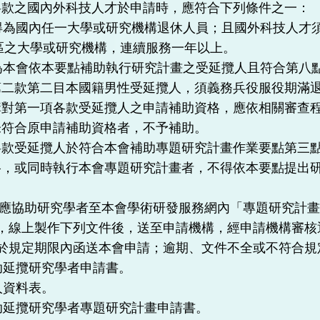
各款之國內外科技人才於申請時，應符合下列條件之一：
得為國內任一大學或研究機構退休人員；且國外科技人才
區之大學或研究機構，連續服務一年以上。
為本會依本要點補助執行研究計畫之受延攬人且符合第八
二款第二目本國籍男性受延攬人，須義務兵役服役期滿退
構對第一項各款受延攬人之申請補助資格，應依相關審查
未符合原申請補助資格者，不予補助。
各款受延攬人於符合本會補助專題研究計畫作業要點第三
格，或同時執行本會專題研究計畫者，不得依本要點提出
應協助研究學者至本會學術研發服務網內「專題研究計
，線上製作下列文件後，送至申請機構，經申請機構審核
於規定期限內函送本會申請；逾期、文件不全或不符合規
助延攬研究學者申請書。
人資料表。
助延攬研究學者專題研究計畫申請書。