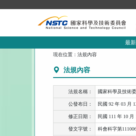
跳
到
主
要
內
容
區
最新
塊
:::
現在位置：
法規內容
法規內容
法規名稱：
國家科學及技術
公發布日：
民國 92 年 03 月 1
修正日期：
民國 111 年 10 月 
發文字號：
科會科字第111006