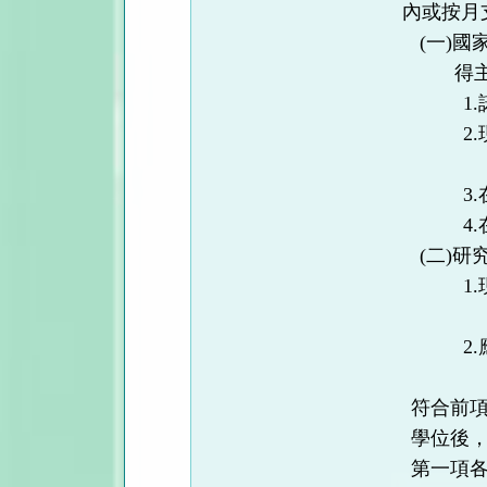
內或按月
(
一
)
國
得
1.
2.
3.
4.
(
二
)
研
1.
2.
符合前
學位後
第一項