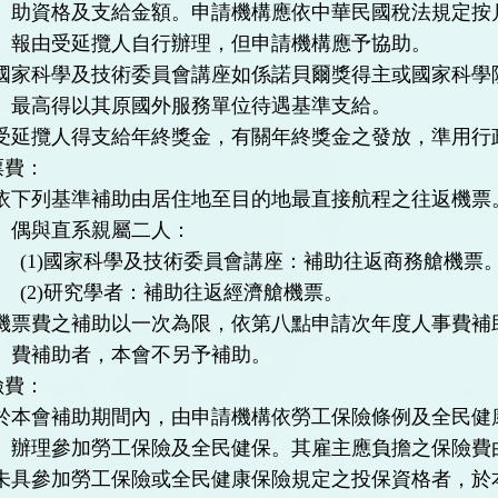
助資格及支給金額。申請機構應依中華民國稅法規定按
報由受延攬人自行辦理，但申請機構應予協助。
國家科學及技術委員會講座如係諾貝爾獎得主或國家科學
最高得以其原國外服務單位待遇基準支給。
受延攬人得支給年終獎金，有關年終獎金之發放，準用行
票費：
依下列基準補助由居住地至目的地最直接航程之往返機票
偶與直系親屬二人：
(1)
國家科學及技術委員會講座：補助往返商務艙機票
(2)
研究學者：補助往返經濟艙機票。
機票費之補助以一次為限，依第八點申請次年度人事費補
費補助者，本會不另予補助。
險費：
於本會補助期間內，由申請機構依勞工保險條例及全民健
辦理參加勞工保險及全民健保。
其雇主應負擔之保險費
未具參加勞工保險或全民健康保險規定之投保資格者，於