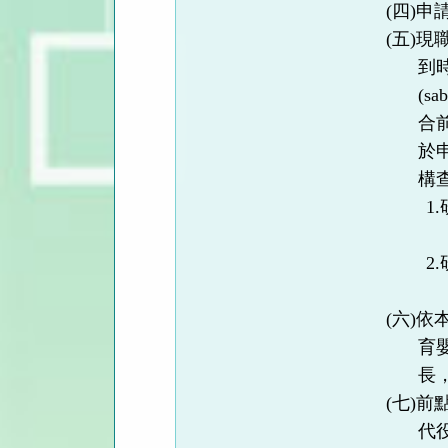
(
四
)
申
(
五
)
現
到
(sab
合
於
構
1.
2.
(
六
)
依
育
長
(
七
)
前
代