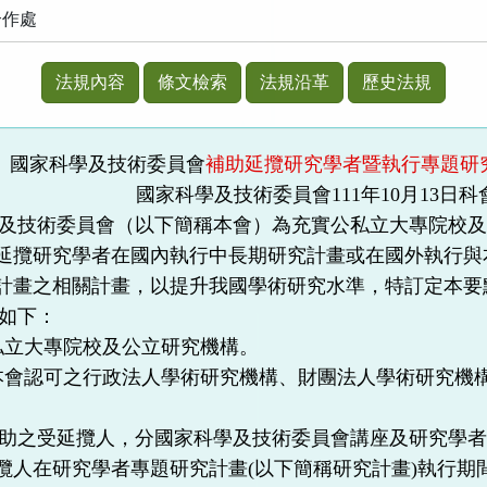
合作處
法規內容
條文檢索
法規沿革
歷史法規
國家科學及技術委員會
補助延攬研究學者暨執行專題研
國家科學及技術委員會
111
年
10
月
13
日科
及技術委員會（以下簡稱本會）為充實公私立大專院校
延攬研究學者在國內執行中長期研究計畫或在國外執行與
計畫之相關計畫，以提升我國學術研究水準，特訂定本要
如下：
私立大專院校及公立研究機構。
本會認可之行政法人學術研究機構、財團法人學術研究機
。
助之受延攬人，分國家科學及技術委員會講座及研究學
攬人在研究學者專題研究計畫
(
以下簡稱研究計畫
)
執行期