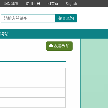
網站導覽
使用手冊
回首頁
English
請
整合查詢
輸
入
網站
關
鍵
字
友善列印