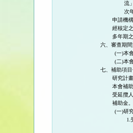
流
次
申請機
經核定
多年期
六、審查期間
(
一
)
本
(
二
)
本
七、補助項目
研究計
本會補
受延攬
補助金
(
一
)
研
1.